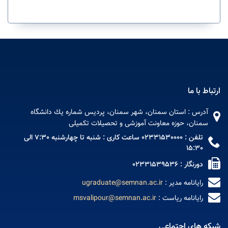
ارتباط با ما
آدرس : استان سمنان، شهر سمنان، پردیس شماره يك دانشگاه
سمنان، حوزه معاونت آموزشی و تحصیلات تکمیلی
تلفن : 02331530000 ساعت کاری : شنبه تا چهارشنبه 7:30 الی
15:30
دورنگار : 02331539536
رایانامه مدیر :
ugraduate@semnan.ac.ir
رایانامه ریاست :
msvalipour@semnan.ac.ir
شبکه های اجتماعی