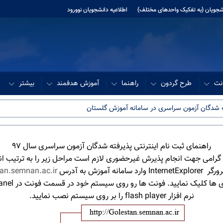
نشجویان (به تفکیک واحدهای مختلف)
اطلاعیه دانشجویان نوورود
نت
طرح گردون
راهنما
آموزش هدفمند
بیشتر
فته شدگان آزمون سراسری در سامانه آموزش گلستان
راهنمای ثبت نام اینترنتی پذیرفته شدگان آزمون سراسری سال 97
گرامی جهت انجام پذیرش غیرحضوری لازم است مراحل زیر را به ترتیب ان
tan.semnan.ac.ir
 کلیک نمایید. فونت ها رو روی سیستم خود در قسمت فونت در control panelکپی کنید.
نرم افزار flash player را بر روی سیستم نصب نمایید.