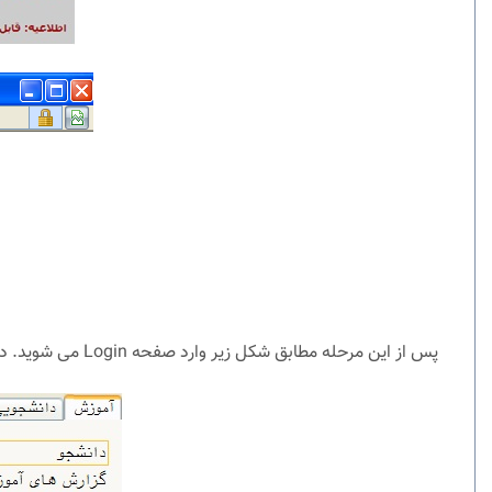
پس از این مرحله مطابق شکل زیر وارد صفحه Login می شوید. در این صفحه از کاراکترهای U972(ورودی بهمن ماه) به همراه شماره داوطلبی برای شناسه کاربری و از کد ملی برای گذرواژه استفاده نمایید.