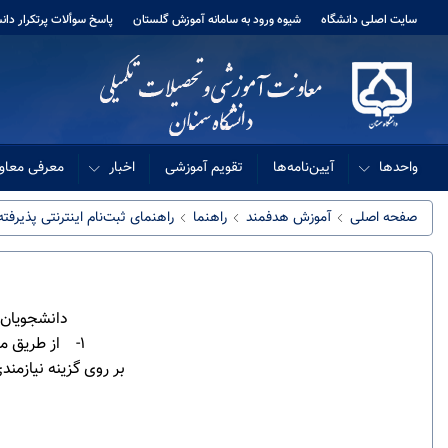
سایت اصلی دانشگاه
شیوه ورود به سامانه آموزش گلستان
پاسخ سوألات پرتکرار دا
واحدها
آیین‌نامه‌ها
تقویم آموزشی
اخبار
معرفی معاو
صفحه اصلی
آموزش هدفمند
راهنما
راهنمای ثبت‌نام اینترنتی پذیر
دانشجویان 
1- از طریق مرورگر InternetExplorer وارد سامانه آموزش به آدرس
بر روی گزینه نیازمندی ها