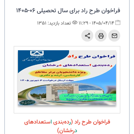
فراخوان طرح راد برای سال تحصیلی 06-1405
1405/04/14 - 11:29
تعداد بازدید: 1351
فراخوان طرح راد (
ر
ده‌­بندی
ا
ستعدادهای
د
رخشان)