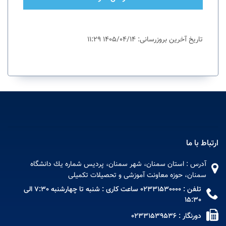
تاریخ آخرین بروزرسانی: 1405/04/14 11:29
ارتباط با ما
آدرس : استان سمنان، شهر سمنان، پردیس شماره يك دانشگاه
سمنان، حوزه معاونت آموزشی و تحصیلات تکمیلی
تلفن : 02331530000 ساعت کاری : شنبه تا چهارشنبه 7:30 الی
15:30
دورنگار : 02331539536