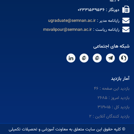
15:30
دورنگار : 02331539536
رایانامه مدیر :
ugraduate@semnan.ac.ir
رایانامه ریاست :
msvalipour@semnan.ac.ir
شبکه های اجتماعی
آمار بازدید
بازدید این صفحه : 46
بازدید امروز : 2685
بازدید کل : 3119015
بازدید کنندگان آنلاین : 2
© کلیه حقوق این سایت متعلق به معاونت آموزشی و تحصیلات تکمیلی